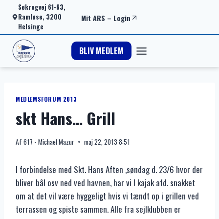
Fortsæt
Søkrogvej 61-63,
Ramløse, 3200
Mit ARS
–
Login
til
Helsinge
indhold
BLIV MEDLEM
MEDLEMSFORUM 2013
skt Hans… Grill
Af
617 - Michael Mazur
maj 22, 2013 8:51
I forbindelse med Skt. Hans Aften ,søndag d. 23/6 hvor der
bliver bål osv ned ved havnen, har vi I kajak afd. snakket
om at det vil være hyggeligt hvis vi tændt op i grillen ved
terrassen og spiste sammen. Alle fra sejlklubben er