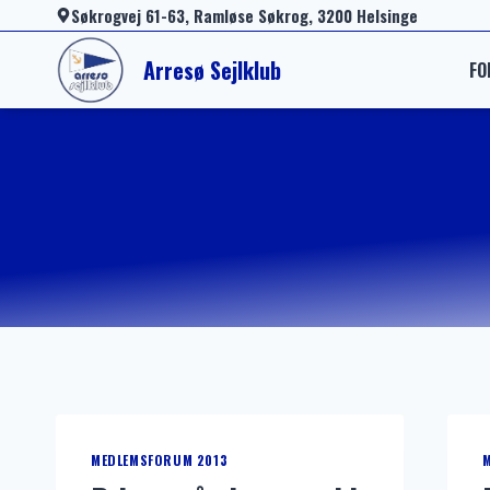
Fortsæt
Søkrogvej 61-63, Ramløse Søkrog, 3200 Helsinge
til
Arresø Sejlklub
FO
indhold
MEDLEMSFORUM 2013