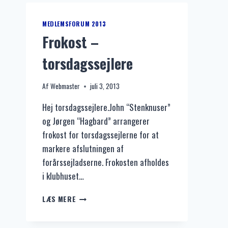
MEDLEMSFORUM 2013
Frokost –
torsdagssejlere
Af
Webmaster
juli 3, 2013
Hej torsdagssejlere.John “Stenknuser”
og Jørgen “Hagbard” arrangerer
frokost for torsdagssejlerne for at
markere afslutningen af
forårssejladserne. Frokosten afholdes
i klubhuset…
FROKOST
LÆS MERE
–
TORSDAGSSEJLERE