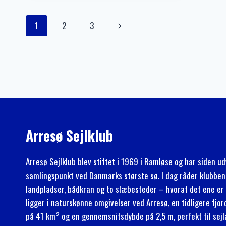
Side
Næste
1
2
3
navigation
side
Arresø Sejlklub
Arresø Sejlklub blev stiftet i 1969 i Ramløse og har siden udvi
samlingspunkt ved Danmarks største sø. I dag råder klubben
landpladser, bådkran og to slæbesteder – hvoraf det ene er 
ligger i naturskønne omgivelser ved Arresø, en tidligere fjo
på 41 km² og en gennemsnitsdybde på 2,5 m, perfekt til sejlad