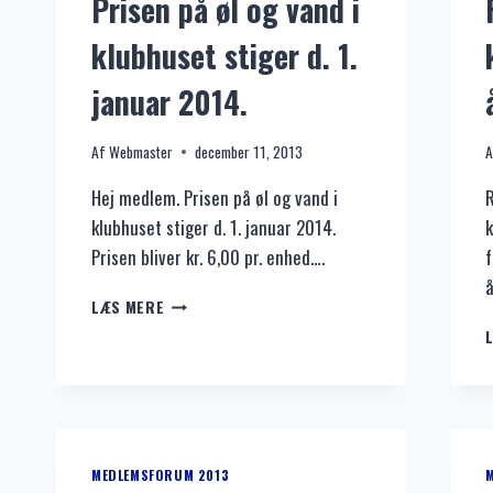
Prisen på øl og vand i
klubhuset stiger d. 1.
januar 2014.
Af
Webmaster
december 11, 2013
A
Hej medlem. Prisen på øl og vand i
R
klubhuset stiger d. 1. januar 2014.
k
Prisen bliver kr. 6,00 pr. enhed….
f
å
PRISEN
LÆS MERE
PÅ
ØL
OG
VAND
I
KLUBHUSET
STIGER
MEDLEMSFORUM 2013
D.