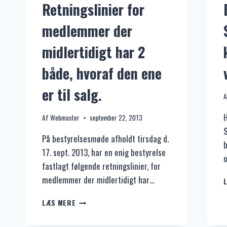
Retningslinier for
1.
JANUAR
medlemmer der
2014.
midlertidigt har 2
både, hvoraf den ene
er til salg.
A
H
Af
Webmaster
september 22, 2013
S
På bestyrelsesmøde afholdt tirsdag d.
b
17. sept. 2013, har en enig bestyrelse
fastlagt følgende retningslinier, for
medlemmer der midlertidigt har…
RETNINGSLINIER
LÆS MERE
FOR
MEDLEMMER