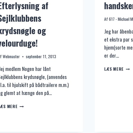
Efterlysning af
handske
Sejlklubbens
Af
617 - Michael 
krydsnøgle og
Jeg har åbenba
et ekstra par 
velourduge!
hjem(sorte med
er der…
f
Webmaster
september 11, 2013
HAN
ej medlem Nogen har lånt
LÆS MERE
ejlklubbens krydsnøgle, (anvendes
l.a. til hjulskift på bådtrailere m.m.)
og glemt at hænge den på…
EFTERLYSNING
LÆS MERE
AF
SEJLKLUBBENS
KRYDSNØGLE
OG