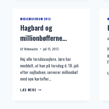
DER
MIDLERTIDIGT
HAR
2
MEDLEMSFORUM 2013
BÅDE,
Hagbard og
HVORAF
DEN
millionbøfferne…
ENE
A
ER
H
TIL
Af
Webmaster
juli 15, 2013
SALG.
p
Hej alle torsdassejlere. Jørn har
F
meddelt, at han på torsdag d. 18. juli
efter sejlladsen, serverer millionbøf
med nye kartofler…
HAGBARD
LÆS MERE
OG
MILLIONBØFFERNE…