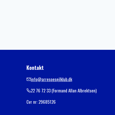
Kontakt
info@arresoesejlklub.dk
22 76 72 33 (Formand Allan Albrektsen)
Cvr nr: 29685126