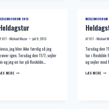
VELOURDUGE!
MEDLEMSFORUM 2013
MEDLEMSFORUM 
Heldagstur
Heldags
f
617 - Michael Mazur
juli 9, 2013
Af
617 - Michael 
ovsa, jeg blev ikke færdig så jeg
Torsdag den 11
røver igen. Torsdag den 11/7, sejler
tur i Roskilde f
in og jeg en tur på Roskilde…
og sejler mod 
HELDAGSTUR
HEL
LÆS MERE
LÆS MERE