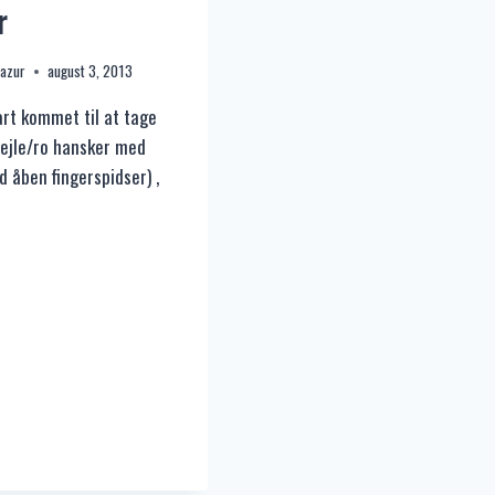
r
Mazur
august 3, 2013
rt kommet til at tage
sejle/ro hansker med
 åben fingerspidser) ,
DSKER