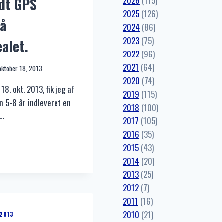
2026
(115)
dt GPS
2025
(126)
på
2024
(86)
2023
(75)
alet.
2022
(96)
2021
(64)
oktober 18, 2013
2020
(74)
 18. okt. 2013, fik jeg af
2019
(115)
n 5-8 år indleveret en
2018
(100)
S…
2017
(105)
2016
(35)
DHOLDT
2015
(43)
DET
2014
(20)
2013
(25)
EAREALET.
2012
(7)
2011
(16)
2010
(21)
2013