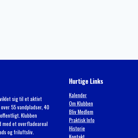
Hurtige Links
Kalender
klet sig til et aktivt
Om Klubben
 over 55 vandpladser, 40
Bliv Medlem
offentligt. Klubben
Praktisk Info
rd med et overfladeareal
Historie
s og friluftsliv.
Kontakt