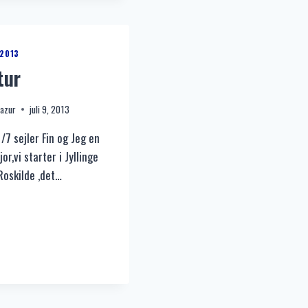
2013
tur
Mazur
juli 9, 2013
/7 sejler Fin og Jeg en
jor,vi starter i Jyllinge
Roskilde ,det…
DAGSTUR