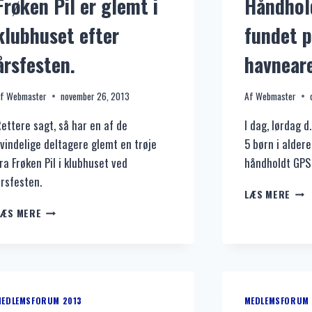
Frøken Pil er glemt i
Håndhol
klubhuset efter
fundet 
årsfesten.
havneare
f
Webmaster
november 26, 2013
Af
Webmaster
ettere sagt, så har en af de
I dag, lørdag d.
vindelige deltagere glemt en trøje
5 børn i aldere
ra Frøken Pil i klubhuset ved
håndholdt GP
rsfesten.
HÅN
LÆS MERE
GPS
FRØKEN
LÆS MERE
FUN
PIL
PÅ
ER
HAVN
GLEMT
I
KLUBHUSET
EFTER
MEDLEMSFORUM 2013
MEDLEMSFORUM 
ÅRSFESTEN.