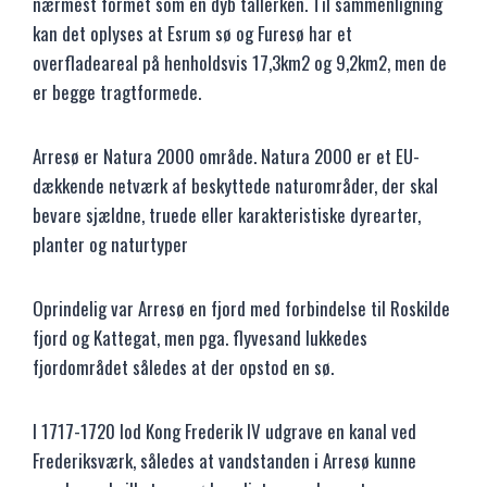
nærmest formet som en dyb tallerken. Til sammenligning
kan det oplyses at Esrum sø og Furesø har et
overfladeareal på henholdsvis 17,3km2 og 9,2km2, men de
er begge tragtformede.
Arresø er Natura 2000 område. Natura 2000 er et EU-
dækkende netværk af beskyttede naturområder, der skal
bevare sjældne, truede eller karakteristiske dyrearter,
planter og naturtyper
Oprindelig var Arresø en fjord med forbindelse til Roskilde
fjord og Kattegat, men pga. flyvesand lukkedes
fjordområdet således at der opstod en sø.
I 1717-1720 lod Kong Frederik IV udgrave en kanal ved
Frederiksværk, således at vandstanden i Arresø kunne