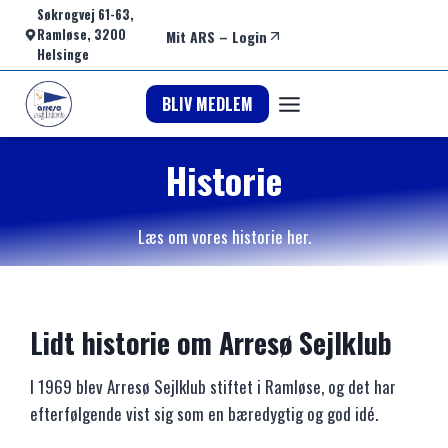
Fortsæt
Søkrogvej 61-63,
Ramløse, 3200
Mit ARS
–
Login
til
Helsinge
indhold
BLIV MEDLEM
Historie
Læs om vores historie her.
Lidt historie om Arresø Sejlklub
I 1969 blev Arresø Sejlklub stiftet i Ramløse, og det har
efterfølgende vist sig som en bæredygtig og god idé.