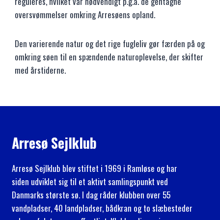
reguleres, hvilket var nødvendigt p.g.a. de gentagne
oversvømmelser omkring Arresøens opland.
Den varierende natur og det rige fugleliv gør færden på og
omkring søen til en spændende naturoplevelse, der skifter
med årstiderne.
Arresø Sejlklub
Arresø Sejlklub blev stiftet i 1969 i Ramløse og har
siden udviklet sig til et aktivt samlingspunkt ved
Danmarks største sø. I dag råder klubben over 55
vandpladser, 40 landpladser, bådkran og to slæbesteder