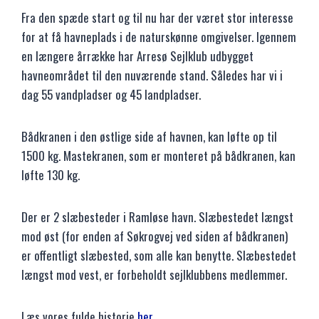
Fra den spæde start og til nu har der været stor interesse
for at få havneplads i de naturskønne omgivelser. Igennem
en længere årrække har Arresø Sejlklub udbygget
havneområdet til den nuværende stand. Således har vi i
dag 55 vandpladser og 45 landpladser.
Bådkranen i den østlige side af havnen, kan løfte op til
1500 kg. Mastekranen, som er monteret på bådkranen, kan
løfte 130 kg.
Der er 2 slæbesteder i Ramløse havn. Slæbestedet længst
mod øst (for enden af Søkrogvej ved siden af bådkranen)
er offentligt slæbested, som alle kan benytte. Slæbestedet
længst mod vest, er forbeholdt sejlklubbens medlemmer.
Læs vores fulde historie
her
.