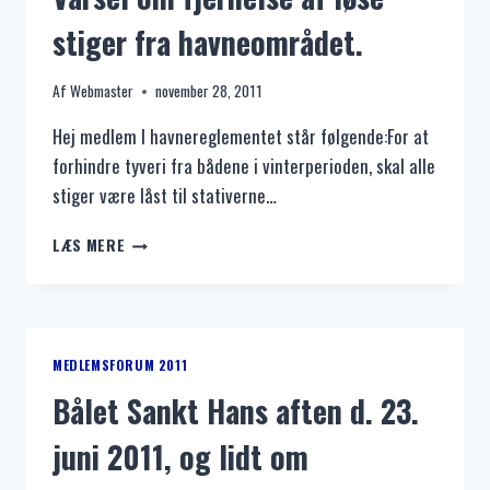
stiger fra havneområdet.
Af
Webmaster
november 28, 2011
Hej medlem I havnereglementet står følgende:For at
forhindre tyveri fra bådene i vinterperioden, skal alle
stiger være låst til stativerne…
VARSEL
LÆS MERE
OM
FJERNELSE
AF
LØSE
STIGER
MEDLEMSFORUM 2011
FRA
Bålet Sankt Hans aften d. 23.
HAVNEOMRÅDET.
juni 2011, og lidt om