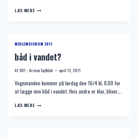
BÅD
LÆS MERE
I
VANDET?
MEDLEMSFORUM 2011
båd i vandet?
Af
001 - Arresø Sejlklub
april 13, 2011
Vognmanden kommer på lørdag den 16/4 kl. 8.00 for
at lægge min båd i vandet. Hvis andre er klar, bliver…
BÅD
LÆS MERE
I
VANDET?