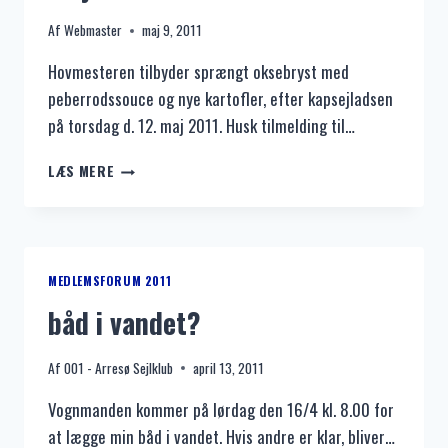
Af
Webmaster
maj 9, 2011
Hovmesteren tilbyder sprængt oksebryst med
peberrodssouce og nye kartofler, efter kapsejladsen
på torsdag d. 12. maj 2011. Husk tilmelding til…
HOVMESTEREN’S
LÆS MERE
MENU
EFTER
KAPSEJLADSEN
PÅ
TORSDAG
MEDLEMSFORUM 2011
D.
båd i vandet?
12.
MAJ
2011
Af
001 - Arresø Sejlklub
april 13, 2011
Vognmanden kommer på lørdag den 16/4 kl. 8.00 for
at lægge min båd i vandet. Hvis andre er klar, bliver…