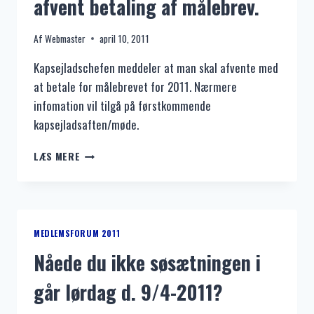
afvent betaling af målebrev.
BETALT
KONTINGENT
Af
Webmaster
april 10, 2011
OG
BÅDPLADS
Kapsejladschefen meddeler at man skal afvente med
FOR
at betale for målebrevet for 2011. Nærmere
2011.
infomation vil tilgå på førstkommende
kapsejladsaften/møde.
KAPSEJLADSCHEFEN
LÆS MERE
MEDDELER:
AFVENT
BETALING
AF
MÅLEBREV.
MEDLEMSFORUM 2011
Nåede du ikke søsætningen i
går lørdag d. 9/4-2011?