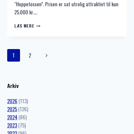
“Hoppetossen”. Prisen er sat utrolig attraktivt til kun
25.000 kr….
HOPPETOSSEN
LÆS MERE
GÅR
TIL
SALG
FOR
Side
Næste
1
2
25.000
KR.
navigation
side
Arkiv
2026
(113)
2025
(126)
2024
(86)
2023
(75)
2022
(96)