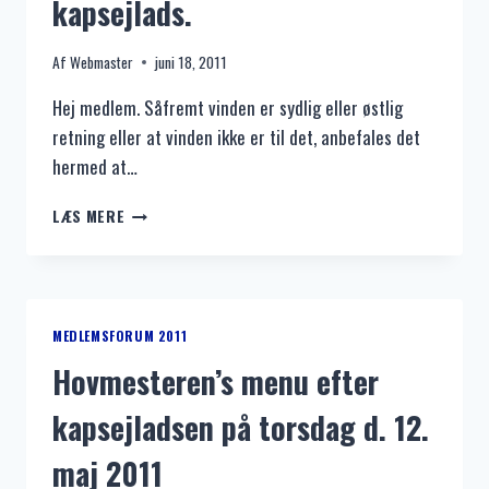
kapsejlads.
Af
Webmaster
juni 18, 2011
Hej medlem. Såfremt vinden er sydlig eller østlig
retning eller at vinden ikke er til det, anbefales det
hermed at…
BÅLET
LÆS MERE
SANKT
HANS
AFTEN
D.
23.
MEDLEMSFORUM 2011
JUNI
Hovmesteren’s menu efter
2011,
OG
kapsejladsen på torsdag d. 12.
LIDT
OM
maj 2011
KAPSEJLADS.