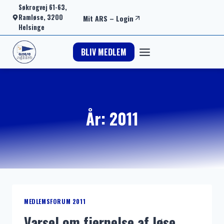
Fortsæt
Søkrogvej 61-63,
Ramløse, 3200
Mit ARS
–
Login
til
Helsinge
indhold
BLIV MEDLEM
År: 2011
MEDLEMSFORUM 2011
Varsel om fjernelse af løse