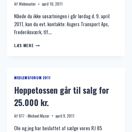
Af
Webmaster
april 10, 2011
Nåede du ikke søsætningen i går lørdag d. 9. april
2011, kan du evt. kontakte: Asgers Transport Aps,
Frederiksværk, tlf….
NÅEDE
LÆS MERE
DU
IKKE
SØSÆTNINGEN
I
GÅR
MEDLEMSFORUM 2011
LØRDAG
Hoppetossen går til salg for
D.
9/4-
25.000 kr.
2011?
Af
617 - Michael Mazur
april 9, 2011
Ole og jeg har besluttet af sælge vores RJ 85