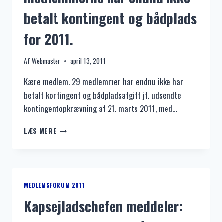
betalt kontingent og bådplads
for 2011.
Af
Webmaster
april 13, 2011
Kære medlem. 29 medlemmer har endnu ikke har
betalt kontingent og bådpladsafgift jf. udsendte
kontingentopkrævning af 21. marts 2011, med…
RYKKERSKRIVELSER
LÆS MERE
UDSENDES
SNART.
30
PROCENT
AF
MEDLEMSFORUM 2011
MEDLEMMERNE
Kapsejladschefen meddeler:
HAR
ENDNU
IKKE