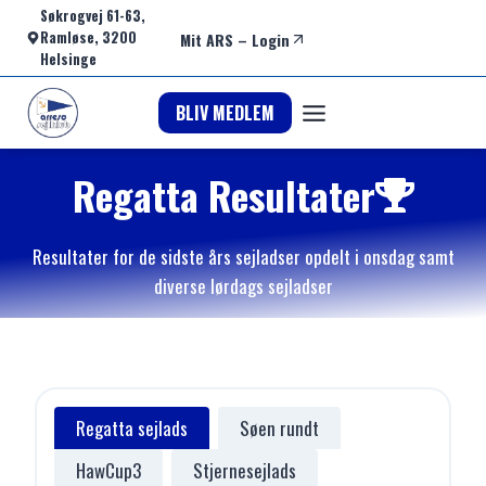
Fortsæt
Søkrogvej 61-63,
Ramløse, 3200
Mit ARS
–
Login
til
Helsinge
indhold
BLIV MEDLEM
Regatta Resultater
Resultater for de sidste års sejladser opdelt i onsdag samt
diverse lørdags sejladser
Regatta sejlads
Søen rundt
HawCup3
Stjernesejlads