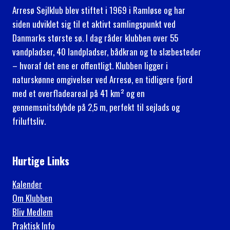
Arresø Sejlklub blev stiftet i 1969 i Ramløse og har
siden udviklet sig til et aktivt samlingspunkt ved
Danmarks største sø. I dag råder klubben over 55
vandpladser, 40 landpladser, bådkran og to slæbesteder
– hvoraf det ene er offentligt. Klubben ligger i
naturskønne omgivelser ved Arresø, en tidligere fjord
med et overfladeareal på 41 km² og en
gennemsnitsdybde på 2,5 m, perfekt til sejlads og
friluftsliv.
Hurtige Links
Kalender
Om Klubben
Bliv Medlem
Praktisk Info