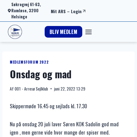
Fortsæt
Søkrogvej 61-63,
Ramløse, 3200
Mit ARS
–
Login
til
Helsinge
indhold
BLIV MEDLEM
MEDLEMSFORUM 2022
Onsdag og mad
Af
001 - Arresø Sejlklub
juni 22, 2022 13:29
Skippermøde 16.45 og sejlads kl. 17.30
Nu på onsdag 20 juli laver Søren KOK Sadolin god mad
igen , men gerne vide hvor mange der spiser med.