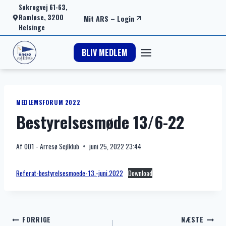
Fortsæt
Søkrogvej 61-63,
Ramløse, 3200
Mit ARS
–
Login
til
Helsinge
indhold
BLIV MEDLEM
MEDLEMSFORUM 2022
Bestyrelsesmøde 13/6-22
Af
001 - Arresø Sejlklub
juni 25, 2022 23:44
Referat-bestyrelsesmoede-13.-juni.2022
Download
Indlægsnavigation
FORRIGE
NÆSTE