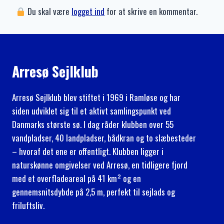
Du skal være
logget ind
for at skrive en kommentar.
Arresø Sejlklub
Arresø Sejlklub blev stiftet i 1969 i Ramløse og har
siden udviklet sig til et aktivt samlingspunkt ved
Danmarks største sø. I dag råder klubben over 55
vandpladser, 40 landpladser, bådkran og to slæbesteder
– hvoraf det ene er offentligt. Klubben ligger i
naturskønne omgivelser ved Arresø, en tidligere fjord
med et overfladeareal på 41 km² og en
gennemsnitsdybde på 2,5 m, perfekt til sejlads og
friluftsliv.