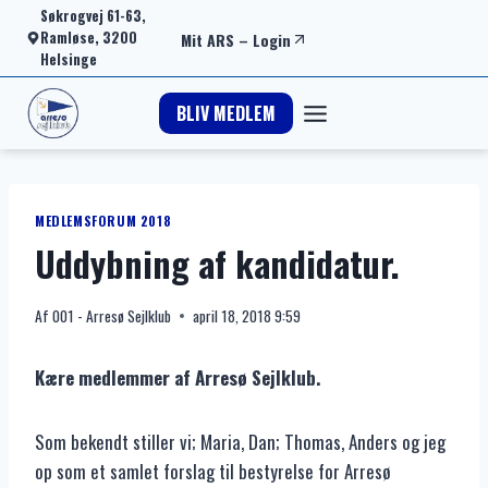
Fortsæt
Søkrogvej 61-63,
Ramløse, 3200
Mit ARS
–
Login
til
Helsinge
indhold
BLIV MEDLEM
MEDLEMSFORUM 2018
Uddybning af kandidatur.
Af
001 - Arresø Sejlklub
april 18, 2018 9:59
Kære medlemmer af Arresø Sejlklub.
Som bekendt stiller vi; Maria, Dan; Thomas, Anders og jeg
op som et samlet forslag til bestyrelse for Arresø