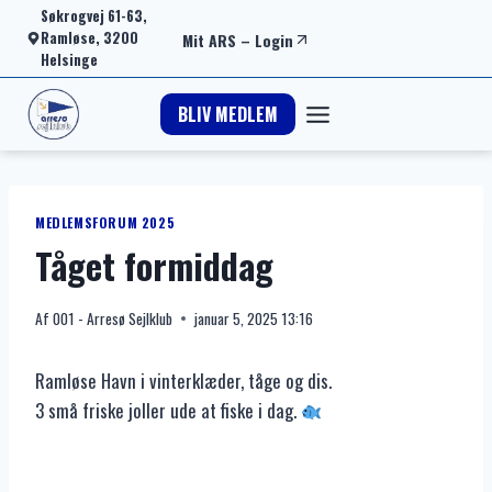
Fortsæt
Søkrogvej 61-63,
Ramløse, 3200
Mit ARS
–
Login
til
Helsinge
indhold
BLIV MEDLEM
MEDLEMSFORUM 2025
Tåget formiddag
Af
001 - Arresø Sejlklub
januar 5, 2025 13:16
Ramløse Havn i vinterklæder, tåge og dis.
3 små friske joller ude at fiske i dag.