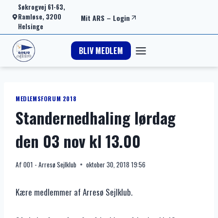
Fortsæt
Søkrogvej 61-63,
Ramløse, 3200
Mit ARS
–
Login
til
Helsinge
indhold
BLIV MEDLEM
MEDLEMSFORUM 2018
Standernedhaling lørdag
den 03 nov kl 13.00
Af
001 - Arresø Sejlklub
oktober 30, 2018 19:56
Kære medlemmer af Arresø Sejlklub.