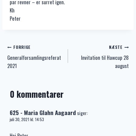
par revner – er surret igen.
Kh
Peter
Indlægsnavigation
FORRIGE
NÆSTE
Generalforsamlingsreferat
Invitation til Hawcup 28
2021
august
0 kommentarer
625 - Maria Glahn Aagaard
siger:
juli 30, 2021 kl. 14:53
Hej Peter.