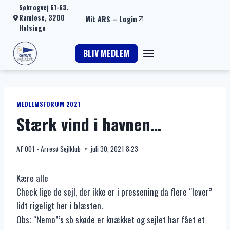
Fortsæt
Søkrogvej 61-63,
Ramløse, 3200
Mit ARS
–
Login
til
Helsinge
indhold
BLIV MEDLEM
MEDLEMSFORUM 2021
Stærk vind i havnen…
Af
001 - Arresø Sejlklub
juli 30, 2021 8:23
Kære alle
Check lige de sejl, der ikke er i pressening da flere “lever”
lidt rigeligt her i blæsten.
Obs; “Nemo”’s sb skøde er knækket og sejlet har fået et