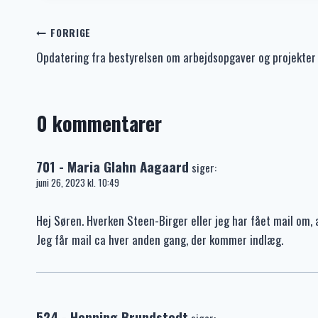
Indlægsnavigation
FORRIGE
Opdatering fra bestyrelsen om arbejdsopgaver og projekter
0 kommentarer
701 - Maria Glahn Aagaard
siger:
juni 26, 2023 kl. 10:49
Hej Søren. Hverken Steen-Birger eller jeg har fået mail om
Jeg får mail ca hver anden gang, der kommer indlæg.
524 - Henning Brundstedt
siger: