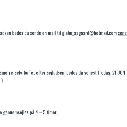
ejladsen bedes du sende en mail til glahn_aagaard@hotmail.com
sene
 smørre-selv-buffet efter sejladsen, bedes du
senest fredag, 21-JUN-1
 )
e gennemsejles på 4 – 5 timer.