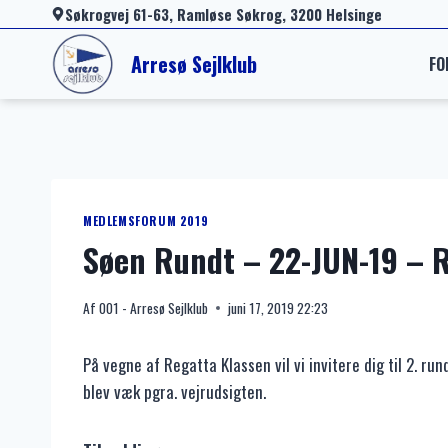
Fortsæt
Søkrogvej 61-63, Ramløse Søkrog, 3200 Helsinge
til
Arresø Sejlklub
FO
indhold
MEDLEMSFORUM 2019
Søen Rundt – 22-JUN-19 – 
Af
001 - Arresø Sejlklub
juni 17, 2019 22:23
På vegne af Regatta Klassen vil vi invitere dig til 2. r
blev væk pgra. vejrudsigten.