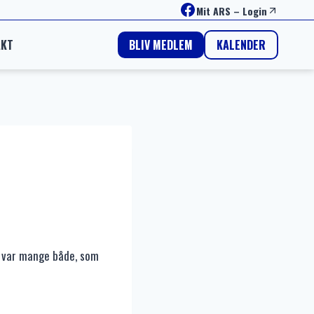
Facebook
Mit ARS
–
Login
AKT
KALENDER
BLIV MEDLEM
er var mange både, som