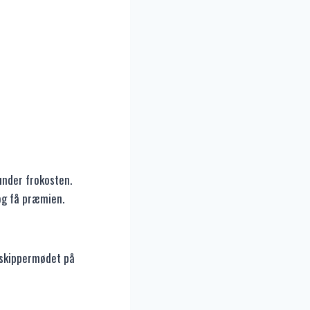
under frokosten.
 og få præmien.
r skippermødet på