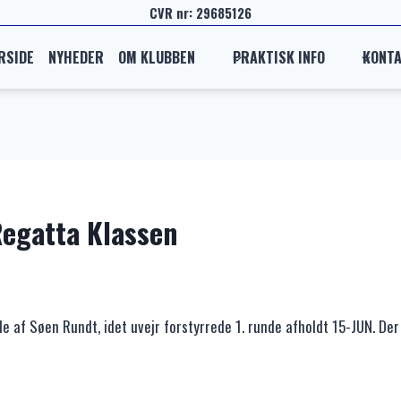
CVR nr: 29685126
RSIDE
NYHEDER
OM KLUBBEN
PRAKTISK INFO
KONT
Regatta Klassen
unde af Søen Rundt, idet uvejr forstyrrede 1. runde afholdt 15-JUN. D