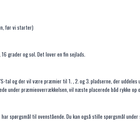
, før vi starter)
16 grader og sol. Det lover en fin sejlads.
tal og der vil være præmier til 1. , 2. og 3. pladserne, der uddeles 
til stede under præmieoverrækkelsen, vil næste placerede båd rykke op
u har spørgsmål til ovenstående. Du kan også stille spørgsmål unde