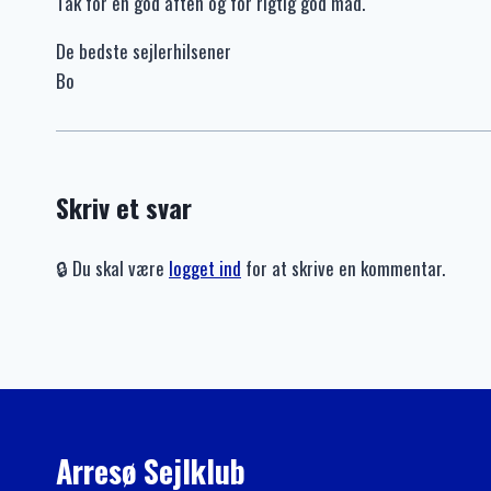
Tak for en god aften og for rigtig god mad.
De bedste sejlerhilsener
Bo
Skriv et svar
🔒 Du skal være
logget ind
for at skrive en kommentar.
Arresø Sejlklub