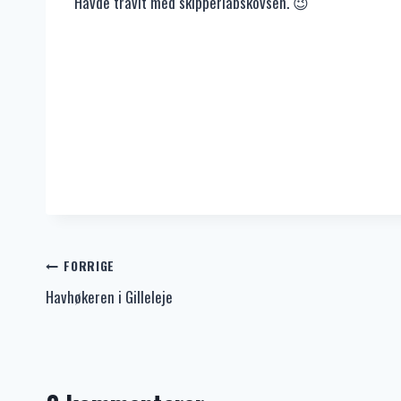
Havde travlt med skipperlabskovsen. 😉
Indlægsnavigation
FORRIGE
Havhøkeren i Gilleleje