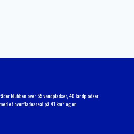
g råder klubben over 55 vandpladser, 40 landpladser,
d med et overfladeareal på 41 km² og en