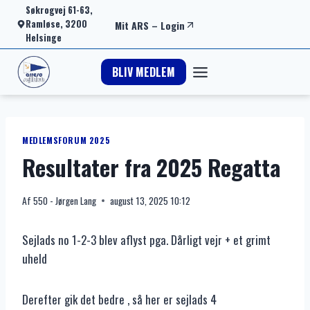
Fortsæt
Søkrogvej 61-63,
Ramløse, 3200
Mit ARS
–
Login
til
Helsinge
indhold
BLIV MEDLEM
MEDLEMSFORUM 2025
Resultater fra 2025 Regatta
Af
550 - Jørgen Lang
august 13, 2025 10:12
Sejlads no 1-2-3 blev aflyst pga. Dårligt vejr + et grimt
uheld
Derefter gik det bedre , så her er sejlads 4