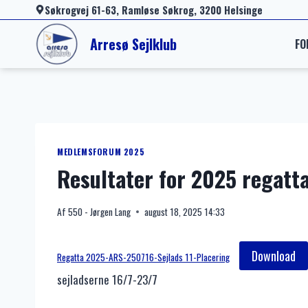
Fortsæt
Søkrogvej 61-63, Ramløse Søkrog, 3200 Helsinge
til
Arresø Sejlklub
FO
indhold
MEDLEMSFORUM 2025
Resultater for 2025 regatta
Af
550 - Jørgen Lang
august 18, 2025 14:33
Download
Regatta 2025-ARS-250716-Sejlads 11-Placering
sejladserne 16/7-23/7