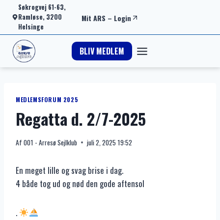
Fortsæt
Søkrogvej 61-63,
Ramløse, 3200
Mit ARS
–
Login
til
Helsinge
indhold
BLIV MEDLEM
MEDLEMSFORUM 2025
Regatta d. 2/7-2025
Af
001 - Arresø Sejlklub
juli 2, 2025 19:52
En meget lille og svag brise i dag.
4 både tog ud og nød den gode aftensol
.