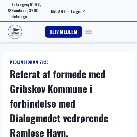
Fortsæt
Søkrogvej 61-63,
Ramløse, 3200
Mit ARS
–
Login
til
Helsinge
indhold
BLIV MEDLEM
MEDLEMSFORUM 2020
Referat af formøde med
Gribskov Kommune i
forbindelse med
Dialogmødet vedrørende
Ramløse Havn.