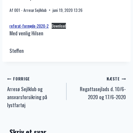
Af
001 - Arresø Sejlklub
juni 19, 2020 13:26
referat-formøde-2020-2
Download
Med venlig Hilsen
Steffen
Indlægsnavigation
FORRIGE
NÆSTE
Arresø Sejlklub og
Regattasejlads d. 10/6-
ansvarsforsikring på
2020 og 17/6-2020
lystfartøj
Skriv et svar