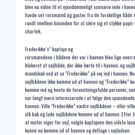
blev nu vidne til et ejendommeligt scenarie inde i hav
havde set rorsmænd og gaster fra de forskellige både 
rundt imellem hinanden for at sikre sig et stykke papir i
chartek.
Frederikke´s” kaptajn og
rorsmændene i bådene der var i havnen blev lige overra
blokeret af sejlbåde, der ikke hørte til i havnen, og sej
mandskab ved at se ”Frederikke” på vej ind i havnen. N
sejlbådene ikke komme ud af havnen og ”Frederikke” ku
komme ind og hente de forventningsfulde personer, som
var langt mere interesserede i at følge den spændende 
havnen. Ville ”Frederikke” vædre sejlbådene – eller vill
slå bak og lade sejlbådene komme ud af havnen. Efter t
at motor viger for sejl, valgte kaptajnen den sidste løsn
kunne nu komme ud af havnen og deltage i sejladsen