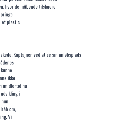
nen, hvor de måbende tilskuere
springe
 et plastic
skede. Kaptajnen ved at se sin anløbsplads
lbådenes
u kunne
nne ikke
 imidlertid nu
udvikling i
e hun
ilråb om,
ing. Vi