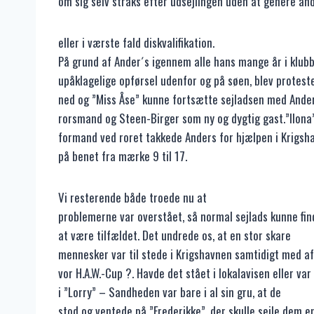
om sig selv straks efter udsejlingen uden at genere an
eller i værste fald diskvalifikation.
På grund af Ander´s igennem alle hans mange år i klubb
upåklagelige opførsel udenfor og på søen, blev protest
ned og ”Miss Åse” kunne fortsætte sejladsen med Ande
rorsmand og Steen-Birger som ny og dygtig gast.”Ilona
formand ved roret takkede Anders for hjælpen i Krigsha
på benet fra mærke 9 til 17.
Vi resterende både troede nu at
problemerne var overstået, så normal sejlads kunne finde
at være tilfældet. Det undrede os, at en stor skare
mennesker var til stede i Krigshavnen samtidigt med af
vor H.A.W.-Cup ?. Havde det stået i lokalavisen eller var
i ”Lorry” – Sandheden var bare i al sin gru, at de
stod og ventede på ”Frederikke”, der skulle sejle dem 