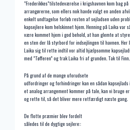
”Frederikkes”tilstedeværelse i krigshavnen kom bag på
arrangørerne, som ellers nok havde valgt en anden afvi
enkelt undtagelse forløb resten af sejladsen uden prob
kapsejlere kom helskinnet hjem. Henning på Laika var så
være kommet hjem i god behold, at han glemte at styr
en sten der lå styrbord for indsejlingen til havnen. Her 
Laika sig til rette indtil vor altid hjælpsomme kapsejlad
med ”Tøfferen” og trak Laika fri af grunden. Tak til Finn.
På grund af de mange uforudsete
udfordringer og forhindringer kan en sådan kapsejlads i
et analog arrangement kommer på tale, kan vi bruge er
og rette til, så det bliver mere retfærdigt næste gang.
De flotte præmier blev fordelt
således til de dygtige sejlere::