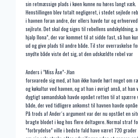
sin retmæssige plads i køen kunne nu høres langt væk.
Henstillingen blev totalt negligeret, i stedet sejlede re
i havnen foran andre, der ellers havde tur og erhverved
sejlrute. Det skal dog siges til rebellens undskyldning, 
hjalp Ilona”, der var kommet til at sidde fast, så hun 
ud og give plads til andre både. Til stor overraskelse fo
snydte både viste det sig, at den udskældte rebel var
Anders i ”Miss Åse”-.Han
forsvarede sig med, at han ikke havde hørt noget om r
og køkultur ved havnen, og at han i øvrigt anså, at han 
dygtigt sømandskab havde opnået retten til at spærre 
både, der ved tidligere ankomst til havnen havde opnåe
På trods af Ander´s argument var der nu opstået en sit
bragte blodet i kog hos flere deltagere. Normal straf f
”forbrydelse” ville i bedste fald have været 720 grader