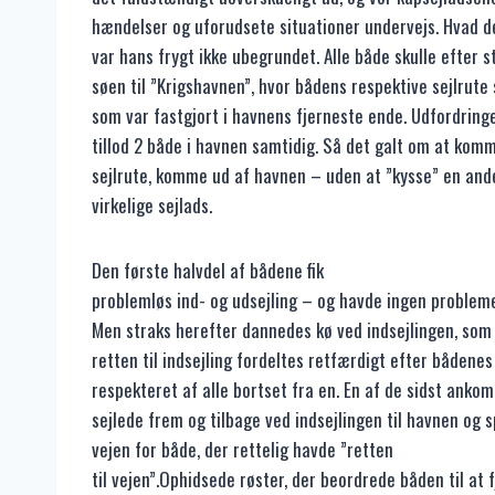
hændelser og uforudsete situationer undervejs. Hvad de
var hans frygt ikke ubegrundet. Alle både skulle efter s
søen til ”Krigshavnen”, hvor bådens respektive sejlrute 
som var fastgjort i havnens fjerneste ende. Udfordringe
tillod 2 både i havnen samtidig. Så det galt om at komm
sejlrute, komme ud af havnen – uden at ”kysse” en and
virkelige sejlads.
Den første halvdel af bådene fik
problemløs ind- og udsejling – og havde ingen problem
Men straks herefter dannedes kø ved indsejlingen, som b
retten til indsejling fordeltes retfærdigt efter bådenes
respekteret af alle bortset fra en. En af de sidst ank
sejlede frem og tilbage ved indsejlingen til havnen og
vejen for både, der rettelig havde ”retten
til vejen”.Ophidsede røster, der beordrede båden til at 