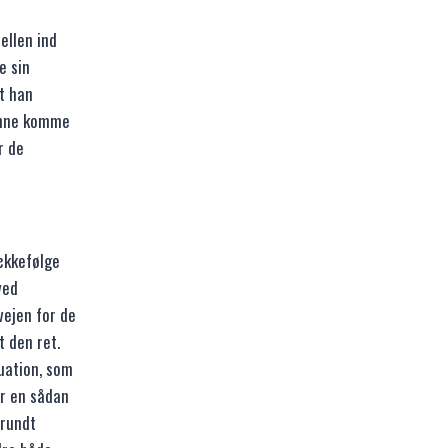
bellen ind
e sin
at han
kunne komme
r de
ækkefølge
ved
vejen for de
t den ret.
uation, som
or en sådan
 rundt