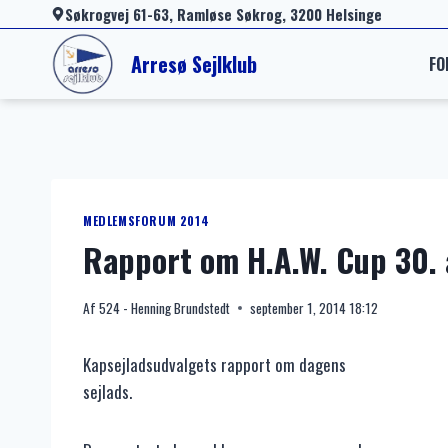
Fortsæt
Søkrogvej 61-63, Ramløse Søkrog, 3200 Helsinge
til
Arresø Sejlklub
FO
indhold
MEDLEMSFORUM 2014
Rapport om H.A.W. Cup 30. 
Af
524 - Henning Brundstedt
september 1, 2014 18:12
Kapsejladsudvalgets rapport om dagens
sejlads.