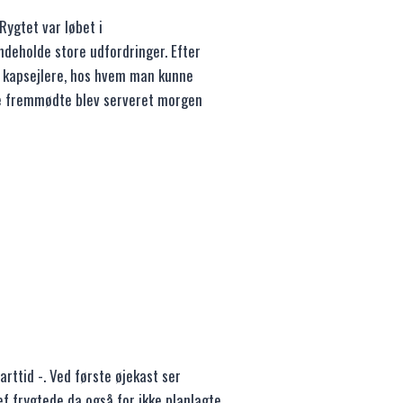
Rygtet var løbet i
indeholde store udfordringer. Efter
e kapsejlere, hos hvem man kunne
de fremmødte blev serveret morgen
arttid -. Ved første øjekast ser
ef frygtede da også for ikke planlagte