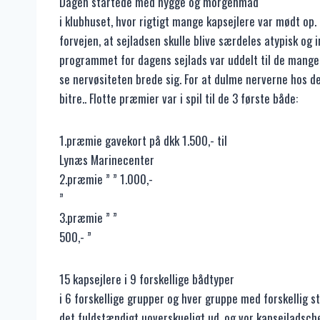
Dagen startede med hygge og morgenmad
i klubhuset, hvor rigtigt mange kapsejlere var mødt op. 
forvejen, at sejladsen skulle blive særdeles atypisk og 
programmet for dagens sejlads var uddelt til de mang
se nervøsiteten brede sig. For at dulme nerverne hos 
bitre.. Flotte præmier var i spil til de 3 første både:
1.præmie gavekort på dkk 1.500,- til
Lynæs Marinecenter
2.præmie ” ” 1.000,-
”
3.præmie ” ”
500,- ”
15 kapsejlere i 9 forskellige bådtyper
i 6 forskellige grupper og hver gruppe med forskellig st
det fuldstændigt uoverskueligt ud, og vor kapsejladsch