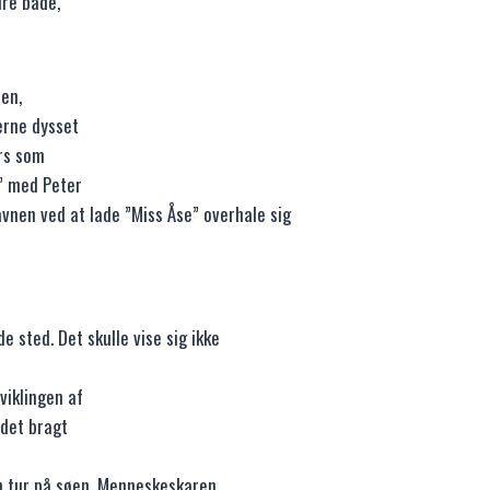
dre både,
en,
erne dysset
rs som
” med Peter
vnen ved at lade ”Miss Åse” overhale sig
 sted. Det skulle vise sig ikke
viklingen af
 det bragt
en tur på søen. Menneskeskaren