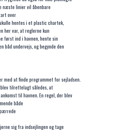
 næste linier vil åbenbare
tart over
skulle hentes i et plastic chartek,
n her var, at reglerne kun
e først ind i havnen, hente sin
en båd undervejs, og begynde den
er med at finde programmet for sejladsen.
lev tilrettelagt således, at
 ankomst til havnen. En regel, der blev
ommende både
 spærrede
fjerne sig fra indsejlingen og tage