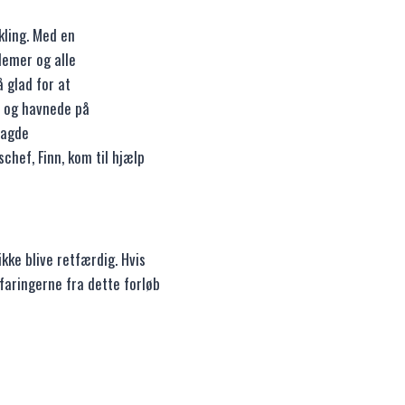
kling. Med en
lemer og alle
 glad for at
e og havnede på
lagde
schef, Finn, kom til hjælp
kke blive retfærdig. Hvis
faringerne fra dette forløb