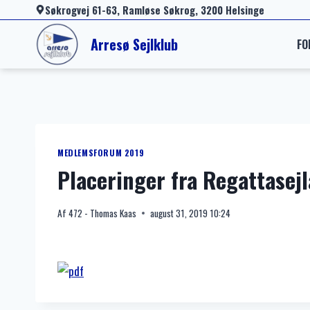
Fortsæt
Søkrogvej 61-63, Ramløse Søkrog, 3200 Helsinge
til
Arresø Sejlklub
FO
indhold
MEDLEMSFORUM 2019
Placeringer fra Regattasej
Af
472 - Thomas Kaas
august 31, 2019 10:24