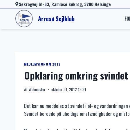
Fortsæt
Søkrogvej 61-63, Ramløse Søkrog, 3200 Helsinge
til
Arresø Sejlklub
FO
indhold
MEDLEMSFORUM 2012
Opklaring omkring svindet i
Af
Webmaster
oktober 31, 2012 18:31
Det kan nu meddeles at svindet i øl- og vandordningen e
Svindet beroede på uheldige omstændigheder og misfor