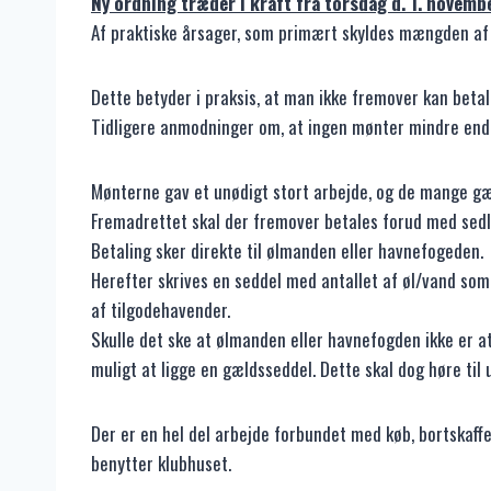
Ny ordning træder i kraft fra torsdag d. 1. novemb
Af praktiske årsager, som primært skyldes mængden af 
Dette betyder i praksis, at man ikke fremover kan beta
Tidligere anmodninger om, at ingen mønter mindre end 5
Mønterne gav et unødigt stort arbejde, og de mange gæl
Fremadrettet skal der fremover betales forud med sedler
Betaling sker direkte til ølmanden eller havnefogeden.
Herefter skrives en seddel med antallet af øl/vand so
af tilgodehavender.
Skulle det ske at ølmanden eller havnefogden ikke er at 
muligt at ligge en gældsseddel. Dette skal dog høre til
Der er en hel del arbejde forbundet med køb, bortskaff
benytter klubhuset.