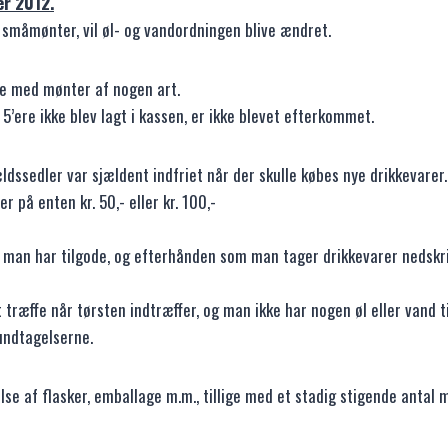
er 2012.
småmønter, vil øl- og vandordningen blive ændret.
le med mønter af nogen art.
’ere ikke blev lagt i kassen, er ikke blevet efterkommet.
dssedler var sjældent indfriet når der skulle købes nye drikkevarer.
 på enten kr. 50,- eller kr. 100,-
m man har tilgode, og efterhånden som man tager drikkevarer nedskri
træffe når tørsten indtræffer, og man ikke har nogen øl eller vand ti
 undtagelserne.
else af flasker, emballage m.m., tillige med et stadig stigende ant