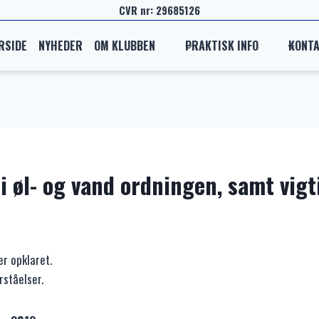
CVR nr: 29685126
RSIDE
NYHEDER
OM KLUBBEN
PRAKTISK INFO
KONT
 øl- og vand ordningen, samt vigti
r opklaret.
ståelser.