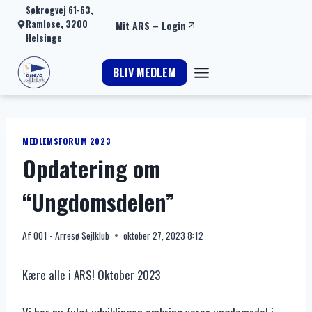
Fortsæt
Søkrogvej 61-63,
Ramløse, 3200
Mit ARS
–
Login
til
Helsinge
indhold
BLIV MEDLEM
MEDLEMSFORUM 2023
Opdatering om
“Ungdomsdelen”
Af
001 - Arresø Sejlklub
oktober 27, 2023 8:12
Kære alle i ARS! Oktober 2023