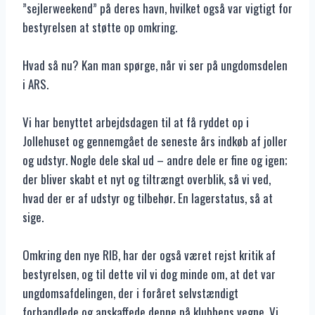
”sejlerweekend” på deres havn, hvilket også var vigtigt for
bestyrelsen at støtte op omkring.
Hvad så nu? Kan man spørge, når vi ser på ungdomsdelen
i ARS.
Vi har benyttet arbejdsdagen til at få ryddet op i
Jollehuset og gennemgået de seneste års indkøb af joller
og udstyr. Nogle dele skal ud – andre dele er fine og igen;
der bliver skabt et nyt og tiltrængt overblik, så vi ved,
hvad der er af udstyr og tilbehør. En lagerstatus, så at
sige.
Omkring den nye RIB, har der også været rejst kritik af
bestyrelsen, og til dette vil vi dog minde om, at det var
ungdomsafdelingen, der i foråret selvstændigt
forhandlede og anskaffede denne på klubbens vegne. Vi