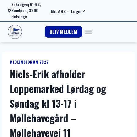
Fortsæt
Søkrogvej 61-63,
Ramløse, 3200
Mit ARS
–
Login
til
Helsinge
indhold
BLIV MEDLEM
MEDLEMSFORUM 2022
Niels-Erik afholder
Loppemarked Lørdag og
Søndag kl 13-17 i
Møllehavegård –
Møllehavevej 11