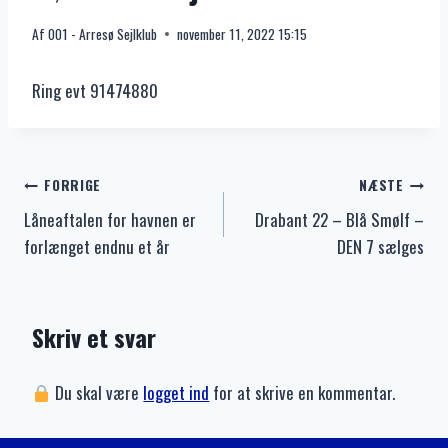
Af
001 - Arresø Sejlklub
november 11, 2022 15:15
Ring evt 91474880
Indlægsnavigation
FORRIGE
NÆSTE
Låneaftalen for havnen er
Drabant 22 – Blå Smølf –
forlænget endnu et år
DEN 7 sælges
Skriv et svar
Du skal være
logget ind
for at skrive en kommentar.