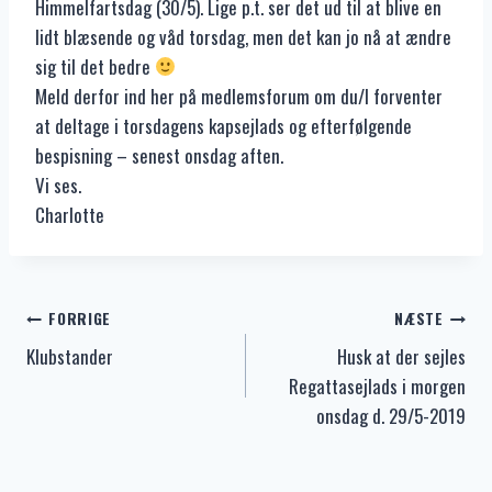
Himmelfartsdag (30/5). Lige p.t. ser det ud til at blive en
lidt blæsende og våd torsdag, men det kan jo nå at ændre
sig til det bedre
Meld derfor ind her på medlemsforum om du/I forventer
at deltage i torsdagens kapsejlads og efterfølgende
bespisning – senest onsdag aften.
Vi ses.
Charlotte
Indlægsnavigation
FORRIGE
NÆSTE
Klubstander
Husk at der sejles
Regattasejlads i morgen
onsdag d. 29/5-2019