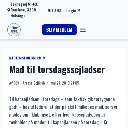
Fortsæt
Søkrogvej 61-63,
Ramløse, 3200
Mit ARS
–
Login
til
Helsinge
indhold
BLIV MEDLEM
MEDLEMSFORUM 2019
Mad til torsdagssejladser
Af
001 - Arresø Sejlklub
maj 27, 2019 21:05
Til kapsejladsen i torsdags – som faktisk gik forrygende
godt – besluttede vi, at der på skift indkøbes mad, som vi
mødes om i klubhuset, efter hver kapsejlads. Jeg er
tovholder på maden til kapsejladsen på torsdag – Kr.