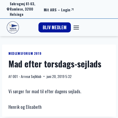
Fortsæt
Søkrogvej 61-63,
Ramløse, 3200
Mit ARS
–
Login
til
Helsinge
indhold
BLIV MEDLEM
MEDLEMSFORUM 2019
Mad efter torsdags-sejlads
Af
001 - Arresø Sejlklub
juni 20, 2019 5:32
Vi sørger for mad til efter dagens sejlads.
Henrik og Elisabeth