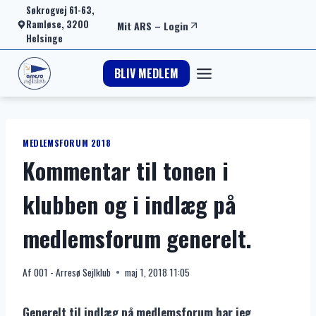
Fortsæt
Søkrogvej 61-63,
Ramløse, 3200
Mit ARS
–
Login
til
Helsinge
indhold
BLIV MEDLEM
MEDLEMSFORUM 2018
Kommentar til tonen i
klubben og i indlæg på
medlemsforum generelt.
Af
001 - Arresø Sejlklub
maj 1, 2018 11:05
Generelt til indlæg på medlemsforum har jeg