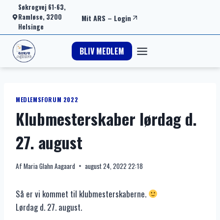
Fortsæt
Søkrogvej 61-63,
Ramløse, 3200
Mit ARS
–
Login
til
Helsinge
indhold
BLIV MEDLEM
MEDLEMSFORUM 2022
Klubmesterskaber lørdag d.
27. august
Af
Maria Glahn Aagaard
august 24, 2022 22:18
Så er vi kommet til klubmesterskaberne.
Lørdag d. 27. august.