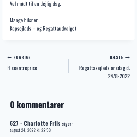
Vel mødt til en dejlig dag.
Mange hilsner
Kapsejlads – og Regattaudvalget
Indlægsnavigation
FORRIGE
NÆSTE
Fliseentreprise
Regattasejlads onsdag d.
24/8-2022
0 kommentarer
627 - Charlotte Friis
siger:
august 24, 2022 kl. 22:50