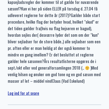
kapsejladsregler der kommer til at gælde for nuværende
sæson!?Kan vi her på siden ELLER på torsdag d. 27.04 få
udleveret reglerne for dette år (2017)?Gælder både start
procedure, hvilke flag der betyder hvad, hvilket “skud” er
det tiden gælder fra(hvis nu flag hejseren er bagud),
hvordan sejles der( desværre lyder det som om der “kun”
bliver sejladser for de store både..) alle sejladser som een
pr. aften eller er man heldig at der også kommer to
mindre en gang imellem? Er det besluttet at reglerne
gælder hele sæsonen?Års resultatlisterne opgøres de i
sept./okt eller ved generalforsamlingen 2018 (..
)Med
venlig hilsen og ønsker om god tone og en god sæson med
masser af let – middel vindClaus (Vad Eskelund)
Log ind for at svare