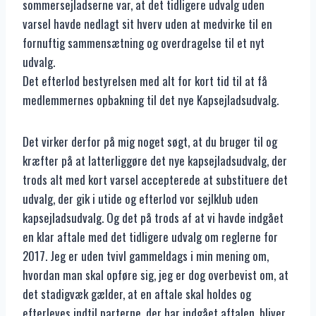
sommersejladserne var, at det tidligere udvalg uden
varsel havde nedlagt sit hverv uden at medvirke til en
fornuftig sammensætning og overdragelse til et nyt
udvalg.
Det efterlod bestyrelsen med alt for kort tid til at få
medlemmernes opbakning til det nye Kapsejladsudvalg.
Det virker derfor på mig noget søgt, at du bruger til og
kræfter på at latterliggøre det nye kapsejladsudvalg, der
trods alt med kort varsel accepterede at substituere det
udvalg, der gik i utide og efterlod vor sejlklub uden
kapsejladsudvalg. Og det på trods af at vi havde indgået
en klar aftale med det tidligere udvalg om reglerne for
2017. Jeg er uden tvivl gammeldags i min mening om,
hvordan man skal opføre sig, jeg er dog overbevist om, at
det stadigvæk gælder, at en aftale skal holdes og
efterleves indtil parterne, der har indgået aftalen, bliver