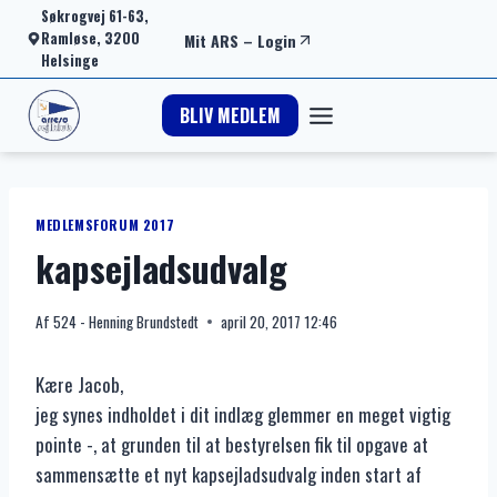
Fortsæt
Søkrogvej 61-63,
Ramløse, 3200
Mit ARS
–
Login
til
Helsinge
indhold
BLIV MEDLEM
MEDLEMSFORUM 2017
kapsejladsudvalg
Af
524 - Henning Brundstedt
april 20, 2017 12:46
Kære Jacob,
jeg synes indholdet i dit indlæg glemmer en meget vigtig
pointe -, at grunden til at bestyrelsen fik til opgave at
sammensætte et nyt kapsejladsudvalg inden start af