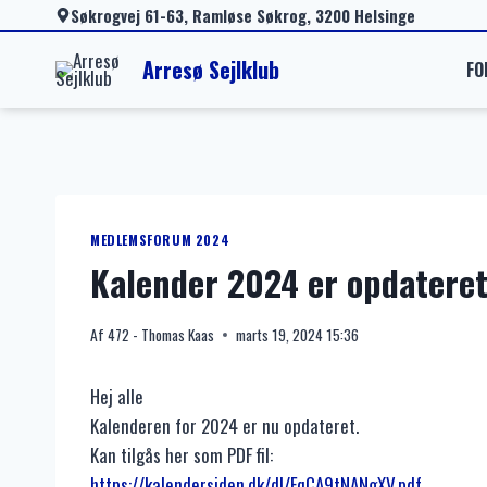
Fortsæt
Søkrogvej 61-63, Ramløse Søkrog, 3200 Helsinge
til
Arresø Sejlklub
FO
indhold
MEDLEMSFORUM 2024
Kalender 2024 er opdatere
Af
472 - Thomas Kaas
marts 19, 2024 15:36
Hej alle
Kalenderen for 2024 er nu opdateret.
Kan tilgås her som PDF fil:
https://kalendersiden.dk/dl/FqCA9tNANgXV.pdf