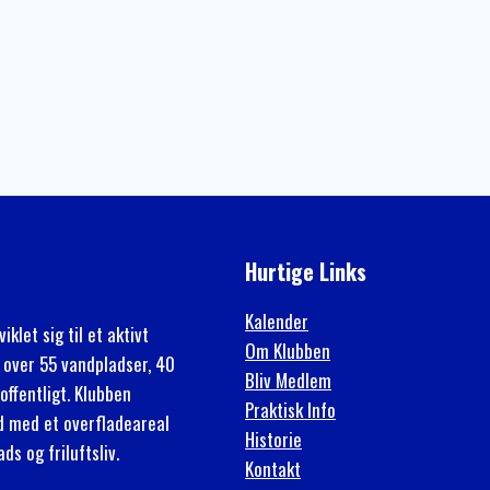
Hurtige Links
Kalender
klet sig til et aktivt
Om Klubben
 over 55 vandpladser, 40
Bliv Medlem
offentligt. Klubben
Praktisk Info
rd med et overfladeareal
Historie
s og friluftsliv.
Kontakt