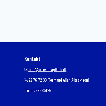
Kontakt
info@arresoesejlklub.dk
22 76 72 33 (Formand Allan Albrektsen)
Cvr nr: 29685126