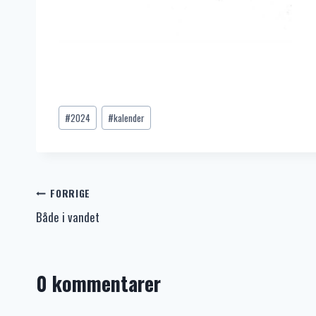
Indlæg-
#
2024
#
kalender
tags:
Indlægsnavigation
FORRIGE
Både i vandet
0 kommentarer