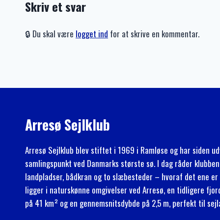
Skriv et svar
🔒 Du skal være
logget ind
for at skrive en kommentar.
Arresø Sejlklub
Arresø Sejlklub blev stiftet i 1969 i Ramløse og har siden udvi
samlingspunkt ved Danmarks største sø. I dag råder klubben
landpladser, bådkran og to slæbesteder – hvoraf det ene er 
ligger i naturskønne omgivelser ved Arresø, en tidligere fjo
på 41 km² og en gennemsnitsdybde på 2,5 m, perfekt til sejlad