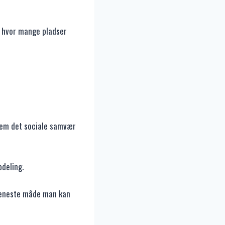
m hvor mange pladser
vem det sociale samvær
pdeling.
en eneste måde man kan