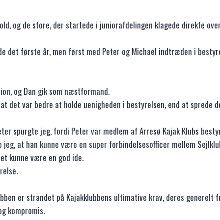
old, og de store, der startede i juniorafdelingen klagede direkte over
e det første år, men først med Peter og Michael indtræden i bestyrel
ation, og Dan gik som næstformand.
 at det var bedre at holde uenigheden i bestyrelsen, end at sprede d
eter spurgte jeg, fordi Peter var medlem af Arresø Kajak Klubs besty
 jeg, at han kunne være en super forbindelsesofficer mellem Sejlkl
det kunne være en god ide.
relse.
ubben er strandet på Kajakklubbens ultimative krav, deres generelt
 og kompromis.