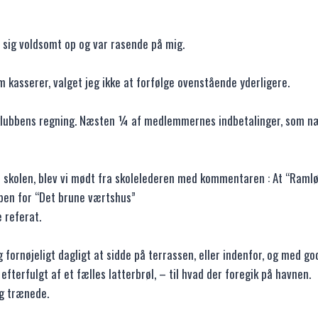
sig voldsomt op og var rasende på mig.
 kasserer, valget jeg ikke at forfølge ovenstående yderligere.
 klubbens regning. Næsten ¼ af medlemmernes indbetalinger, som næ
d skolen, blev vi mødt fra skolelederen med kommentaren : At “Ramlø
ubben for “Det brune værtshus”
 referat.
ornøjeligt dagligt at sidde på terrassen, eller indenfor, og med go
rfulgt af et fælles latterbrøl, – til hvad der foregik på havnen.
g trænede.