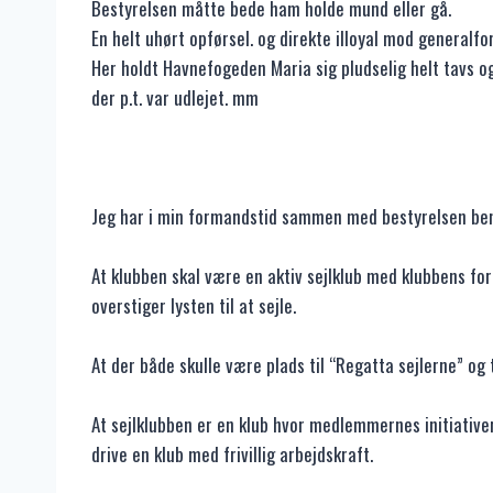
Bestyrelsen måtte bede ham holde mund eller gå.
En helt uhørt opførsel. og direkte illoyal mod generalf
Her holdt Havnefogeden Maria sig pludselig helt tavs o
der p.t. var udlejet. mm
Jeg har i min formandstid sammen med bestyrelsen ben
At klubben skal være en aktiv sejlklub med klubbens f
overstiger lysten til at sejle.
At der både skulle være plads til “Regatta sejlerne” og
At sejlklubben er en klub hvor medlemmernes initiativer
drive en klub med frivillig arbejdskraft.