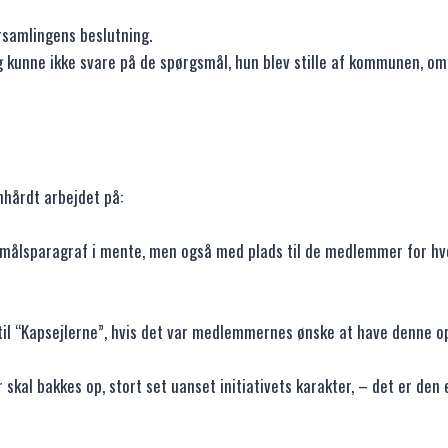
orsamlingens beslutning.
g kunne ikke svare på de spørgsmål, hun blev stille af kommunen, o
hårdt arbejdet på:
ormålsparagraf i mente, men også med plads til de medlemmer for h
 til “Kapsejlerne”, hvis det var medlemmernes ønske at have denne o
 skal bakkes op, stort set uanset initiativets karakter, – det er d