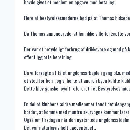
havde givet et medlem en opgave mod betaling.
Flere af bestyrelsesmøderne bød på at Thomas hidsede 
Da Thomas annoncerede, at han ikke ville fortsætte som
Der var et betydeligt forbrug af drikkevare og mad på
offentliggjorte beretning.
Da vi forsøgte at få et ungdomsarbejde i gang bl.a. me
et sted for børn, og vi hørte at andre i byen kaldte kl
Dette blev ganske loyalt refereret i et Bestyrelsesmøde
En del af klubbens ældre medlemmer fandt det dengang f
bordet, at komme med muntre skurvogns kommentarer efte
Også om tirsdagen når den nystartede ungdomsafdelin
Det var naturligvis helt uacceptabelt.