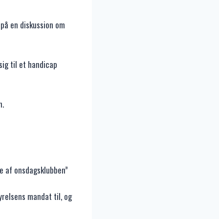
 på en diskussion om
ig til et handicap
n.
ne af onsdagsklubben”
elsens mandat til, og