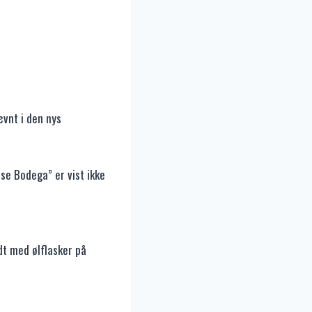
vnt i den nys
se Bodega” er vist ikke
dt med ølflasker på