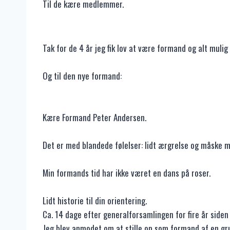
Til de kære medlemmer.
Tak for de 4 år jeg fik lov at være formand og alt muli
Og til den nye formand:
Kære Formand Peter Andersen.
Det er med blandede følelser: lidt ærgrelse og måske meg
Min formands tid har ikke været en dans på roser.
Lidt historie til din orientering.
Ca. 14 dage efter generalforsamlingen for fire år side
Jeg blev anmodet om at stille op som formand af en gr