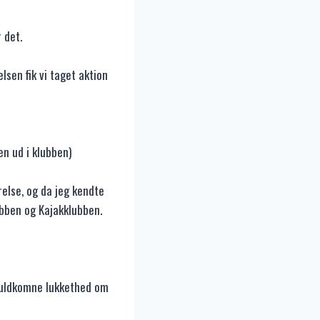
 det.
sen fik vi taget aktion
en ud i klubben)
relse, og da jeg kendte
ubben og Kajakklubben.
 fuldkomne lukkethed om