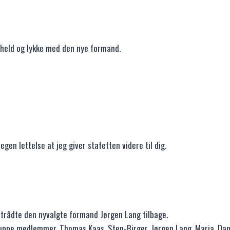
g held og lykke med den nye formand.
en lettelse at jeg giver stafetten videre til dig.
n trådte den nyvalgte formand Jørgen Lang tilbage.
uppe medlemmer, Thomas Kaas, Sten-Birger, Jørgen Lang, Maria, Dan. 