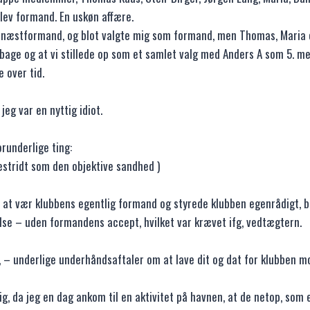
lev formand. En uskøn affære.
som næstformand, og blot valgte mig som formand, men Thomas, Maria 
ilbage og at vi stillede op som et samlet valg med Anders A som 5. m
 over tid.
jeg var en nyttig idiot.
runderlige ting:
bestridt som den objektive sandhed )
l at vær klubbens egentlig formand og styrede klubben egenrådigt, b
lse – uden formandens accept, hvilket var krævet ifg, vedtægtern.
 – underlige underhåndsaftaler om at lave dit og dat for klubben mo
, da jeg en dag ankom til en aktivitet på havnen, at de netop, som et