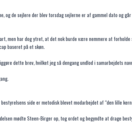
ne, og de sejlere der blev torsdag sejlerne er af gammel dato og går
part, men har dog ytret, at det nok burde være nemmere at forholde s
cap baseret på et skøn.
ggøre dette brev, hvilket jeg så dengang undlod i samarbejdets nav
ang.
 bestyrelsens side er metodisk blevet modarbejdet af “den lille ker
sen mødte Steen-Birger op, tog ordet og begyndte at drage bestyr