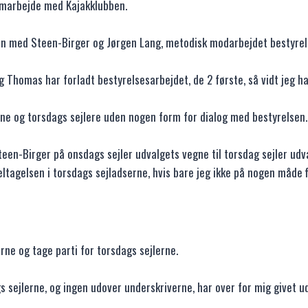
samarbejde med Kajakklubben.
n med Steen-Birger og Jørgen Lang, metodisk modarbejdet bestyrel
 Thomas har forladt bestyrelsesarbejdet, de 2 første, så vidt jeg har
rne og torsdags sejlere uden nogen form for dialog med bestyrelsen.
teen-Birger på onsdags sejler udvalgets vegne til torsdag sejler udv
tagelsen i torsdags sejladserne, hvis bare jeg ikke på nogen måde f
rne og tage parti for torsdags sejlerne.
 sejlerne, og ingen udover underskriverne, har over for mig givet ud