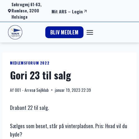
Fortsæt
Søkrogvej 61-63,
Ramløse, 3200
Mit ARS
–
Login
til
Helsinge
indhold
BLIV MEDLEM
MEDLEMSFORUM 2022
Gori 23 til salg
Af
001 - Arresø Sejlklub
januar 19, 2023 22:39
Drabant 22 til salg.
Sælges som beset, står på vinterpladsen. Pris: Hvad vil du
byde?