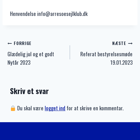
Henvendelse info@arresoesejlklub.dk
Indlægsnavigation
FORRIGE
NÆSTE
Glædelig jul og et godt
Referat bestyrelsesmøde
Nytår 2023
19.01.2023
Skriv et svar
Du skal være
logget ind
for at skrive en kommentar.