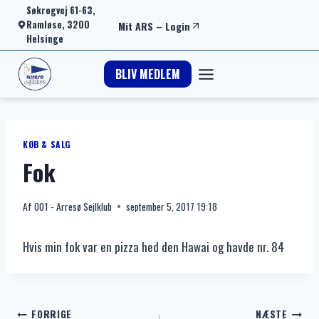
Fortsæt
Søkrogvej 61-63,
Ramløse, 3200
Mit ARS
–
Login
til
Helsinge
indhold
BLIV MEDLEM
KØB & SALG
Fok
Af
001 - Arresø Sejlklub
september 5, 2017 19:18
Hvis min fok var en pizza hed den Hawai og havde nr. 84
Indlægsnavigation
FORRIGE
NÆSTE