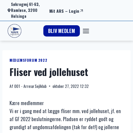
Fortsæt
Søkrogvej 61-63,
Ramløse, 3200
Mit ARS
–
Login
til
Helsinge
indhold
BLIV MEDLEM
MEDLEMSFORUM 2022
Fliser ved jollehuset
Af
001 - Arresø Sejlklub
oktober 27, 2022 12:32
Kære medlemmer
Vi er i gang med at lægge fliser mm. ved jollehuset, jf. en
af GF 2022 beslutningerne. Pladsen er ryddet godt og
grundigt af ungdomsafdelingen (tak for det!) og jollerne