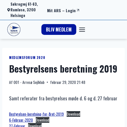
Fortsæt
Søkrogvej 61-63,
Ramløse, 3200
Mit ARS
–
Login
til
Helsinge
indhold
BLIV MEDLEM
MEDLEMSFORUM 2020
Bestyrelsens beretning 2019
Af
001 - Arresø Sejlklub
februar 29, 2020 21:48
Samt referater fra bestyrelses møde d. 6 og d. 27 februar
Bestyrelsen-beretning-for-året-2019
Download
6-Februar-2020
Download
27-Februar
Download