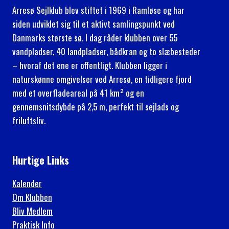
Arresø Sejlklub blev stiftet i 1969 i Ramløse og har
siden udviklet sig til et aktivt samlingspunkt ved
Danmarks største sø. I dag råder klubben over 55
vandpladser, 40 landpladser, bådkran og to slæbesteder
– hvoraf det ene er offentligt. Klubben ligger i
naturskønne omgivelser ved Arresø, en tidligere fjord
med et overfladeareal på 41 km² og en
gennemsnitsdybde på 2,5 m, perfekt til sejlads og
friluftsliv.
Hurtige Links
Kalender
Om Klubben
Bliv Medlem
Praktisk Info