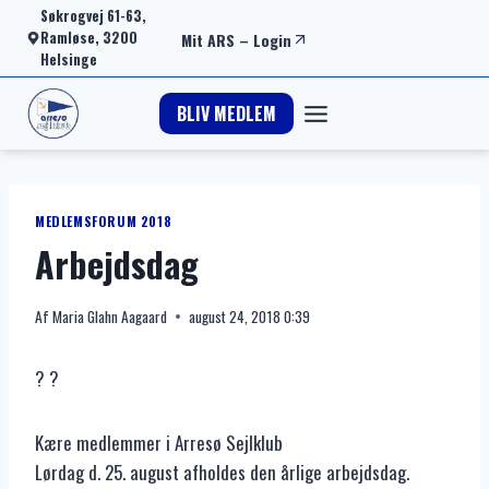
Fortsæt
Søkrogvej 61-63,
Ramløse, 3200
Mit ARS
–
Login
til
Helsinge
indhold
BLIV MEDLEM
MEDLEMSFORUM 2018
Arbejdsdag
Af
Maria Glahn Aagaard
august 24, 2018 0:39
? ?
Kære medlemmer i Arresø Sejlklub
Lørdag d. 25. august afholdes den årlige arbejdsdag.