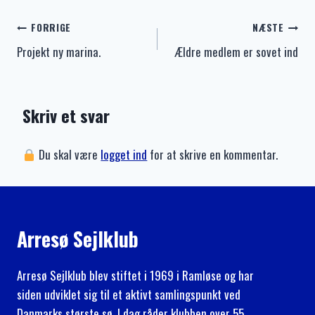
Indlægsnavigation
FORRIGE
NÆSTE
Projekt ny marina.
Ældre medlem er sovet ind
Skriv et svar
Du skal være
logget ind
for at skrive en kommentar.
Arresø Sejlklub
Arresø Sejlklub blev stiftet i 1969 i Ramløse og har
siden udviklet sig til et aktivt samlingspunkt ved
Danmarks største sø. I dag råder klubben over 55