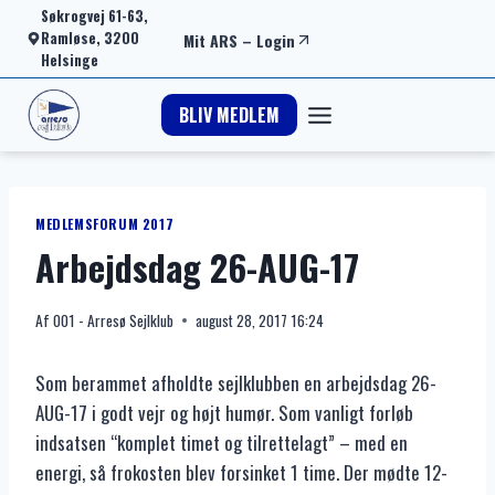
Fortsæt
Søkrogvej 61-63,
Ramløse, 3200
Mit ARS
–
Login
til
Helsinge
indhold
BLIV MEDLEM
MEDLEMSFORUM 2017
Arbejdsdag 26-AUG-17
Af
001 - Arresø Sejlklub
august 28, 2017 16:24
Som berammet afholdte sejlklubben en arbejdsdag 26-
AUG-17 i godt vejr og højt humør. Som vanligt forløb
indsatsen “komplet timet og tilrettelagt” – med en
energi, så frokosten blev forsinket 1 time. Der mødte 12-