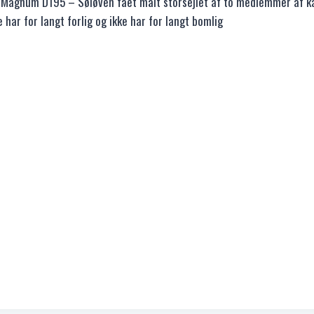
 Magnum D195 – Søløven fået målt storsejlet af to medlemmer af k
 har for langt forlig og ikke har for langt bomlig