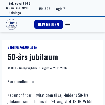
Fortsæt
Søkrogvej 61-63,
Ramløse, 3200
Mit ARS
–
Login
til
Helsinge
indhold
BLIV MEDLEM
MEDLEMSFORUM 2019
50-års jubilæum
Af
001 - Arresø Sejlklub
august 4, 2019 20:37
Kære medlemmer
Nedenfor finder I invitationen til sejlklubbens 50-års
jubilæum, som afholdes den 24. august kl. 13-16. Vi håber