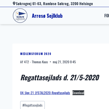
Fortsæt
Søkrogvej 61-63, Ramløse Søkrog, 3200 Helsinge
til
Arresø Sejlklub
FO
indhold
MEDLEMSFORUM 2020
Af
472 - Thomas Kaas
maj 21, 2020 8:45
Regattasejlads d. 21/5-2020
04_Uge-21_LYSTAL2020-Regattasejlads
Download
Indlæg-
#
Regattasejlads