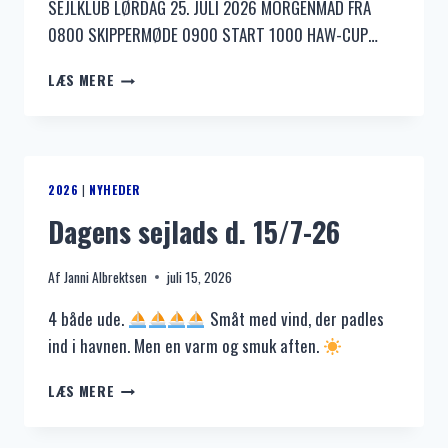
SEJLKLUB LØRDAG 25. JULI 2026 MORGENMAD FRA
0800 SKIPPERMØDE 0900 START 1000 HAW-CUP…
HAW-
LÆS MERE
CUP
2026
2026
|
NYHEDER
Dagens sejlads d. 15/7-26
Af
Janni Albrektsen
juli 15, 2026
4 både ude.
Småt med vind, der padles
ind i havnen. Men en varm og smuk aften.
DAGENS
LÆS MERE
SEJLADS
D.
15/7-