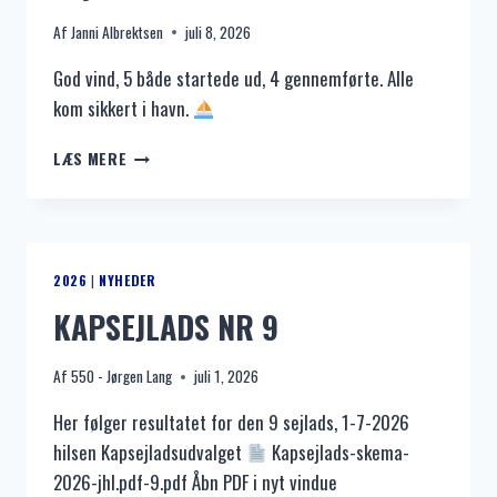
Af
Janni Albrektsen
juli 8, 2026
God vind, 5 både startede ud, 4 gennemførte. Alle
kom sikkert i havn.
SEJLADS
LÆS MERE
D.
8/7-
26
2026
|
NYHEDER
KAPSEJLADS NR 9
Af
550 - Jørgen Lang
juli 1, 2026
Her følger resultatet for den 9 sejlads, 1-7-2026
hilsen Kapsejladsudvalget
Kapsejlads-skema-
2026-jhl.pdf-9.pdf Åbn PDF i nyt vindue