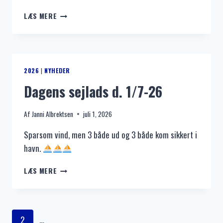
KAPSEJLADS
LÆS MERE
NR
9
2026
|
NYHEDER
Dagens sejlads d. 1/7-26
Af
Janni Albrektsen
juli 1, 2026
Sparsom vind, men 3 både ud og 3 både kom sikkert i
havn.
DAGENS
LÆS MERE
SEJLADS
D.
1/7-
26
Side
2
…