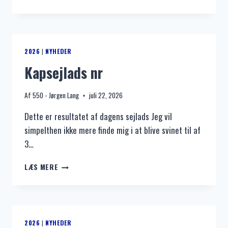
SEJLADS
D.
22/7-
26
2026
|
NYHEDER
Kapsejlads nr
Af
550 - Jørgen Lang
juli 22, 2026
Dette er resultatet af dagens sejlads Jeg vil
simpelthen ikke mere finde mig i at blive svinet til af
3…
KAPSEJLADS
LÆS MERE
NR
2026
|
NYHEDER