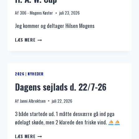
Af
306 - Mogens Køster
juli 23, 2026
Jeg kommer og deltager Hilsen Mogens
H.
LÆS MERE
A.
W.
CUP
2026
|
NYHEDER
Dagens sejlads d. 22/7-26
Af
Janni Albrektsen
juli 22, 2026
3 både startede ud. 1 måtte desværre gå ind pga
ødelagt skøde, men 2 klarede den friske vind.
DAGENS
LÆS MERE