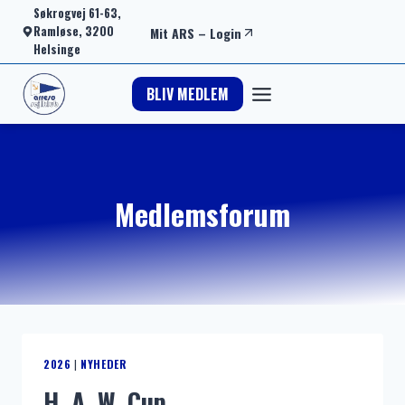
Fortsæt
Søkrogvej 61-63,
Ramløse, 3200
Mit ARS
–
Login
til
Helsinge
indhold
BLIV MEDLEM
Medlemsforum
2026
|
NYHEDER
H. A. W. Cup