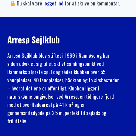
Du skal være
logget ind
for at skrive en kommentar.
Arresø Sejlklub
Arresø Sejlklub blev stiftet i 1969 i Ramløse og har
siden udviklet sig til et aktivt samlingspunkt ved
Danmarks største sø. I dag råder klubben over 55
vandpladser, 40 landpladser, bådkran og to slæbesteder
– hvoraf det ene er offentligt. Klubben ligger i
naturskønne omgivelser ved Arresø, en tidligere fjord
med et overfladeareal på 41 km² og en
gennemsnitsdybde på 2,5 m, perfekt til sejlads og
friluftsliv.