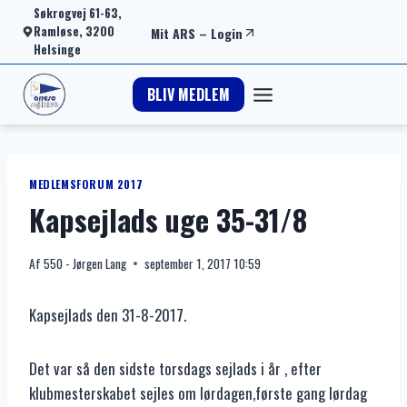
Fortsæt
Søkrogvej 61-63,
Ramløse, 3200
Mit ARS
–
Login
til
Helsinge
indhold
BLIV MEDLEM
MEDLEMSFORUM 2017
Kapsejlads uge 35-31/8
Af
550 - Jørgen Lang
september 1, 2017 10:59
Kapsejlads den 31-8-2017.
Det var så den sidste torsdags sejlads i år , efter
klubmesterskabet sejles om lørdagen,første gang lørdag